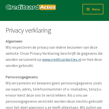
Ga
Ga
Menu
door
direct
naar
naar
Home
navigatie
de
Privacy verklaring
inhoud
Contactgegevens CreditcardActies.nl
Algemeen
Contactgegevens van onze partners
Wij respecteren de privacy van iedere bezoeker van deze
website. Onze Privacy Verklaring beschrijft de gegevens die
worden verzameld op
www.creditcardacties.nl
en hoe deze
Creditcard blokkeren bij verlies of diefstal
worden gebruikt.
Creditcard nader verklaard
Persoonsgegevens
Wij verzamelen en bewaren geen persoonsgegevens zoals
Disclaimer
uw naam, adres, telefoonnummer of e-mailadres, tenzij u
ervoor kiest deze ons te verstrekken. Als u ons uw
Privacy verklaring
persoonsgegevens verstrekt worden deze slechts gebruikt
voor het doel waarvoor u ze heeft afgestaan. Wij zullen uw