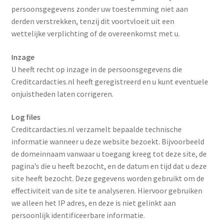
Verzekeringen gekoppeld aan uw creditcard
persoonsgegevens zonder uw toestemming niet aan
derden verstrekken, tenzij dit voortvloeit uit een
Visa Card
wettelijke verplichting of de overeenkomst met u.
MasterCard
Inzage
U heeft recht op inzage in de persoonsgegevens die
Creditcardacties.nl heeft geregistreerd en u kunt eventuele
American Express
onjuistheden laten corrigeren.
Eerste jaar gratis
Log files
Creditcardacties.nl verzamelt bepaalde technische
Business Cards
informatie wanneer u deze website bezoekt. Bijvoorbeeld
de domeinnaam vanwaar u toegang kreeg tot deze site, de
Vergelijk
pagina’s die u heeft bezocht, en de datum en tijd dat u deze
site heeft bezocht. Deze gegevens worden gebruikt om de
effectiviteit van de site te analyseren. Hiervoor gebruiken
we alleen het IP adres, en deze is niet gelinkt aan
persoonlijk identificeerbare informatie.