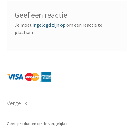
Verzekeringen gekoppeld aan uw creditcard
Geef een reactie
Visa Card
Je moet
ingelogd zijn op
om een reactie te
plaatsen.
MasterCard
American Express
Eerste jaar gratis
Business Cards
Vergelijk
Vergelijk
Geen producten om te vergelijken