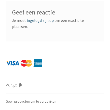
Verzekeringen gekoppeld aan uw creditcard
Geef een reactie
Visa Card
Je moet
ingelogd zijn op
om een reactie te
plaatsen.
MasterCard
American Express
Eerste jaar gratis
Business Cards
Vergelijk
Vergelijk
Geen producten om te vergelijken