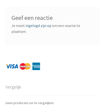
Verzekeringen gekoppeld aan uw creditcard
Visa Card
Geef een reactie
Je moet
ingelogd zijn op
om een reactie te
MasterCard
plaatsen.
American Express
Eerste jaar gratis
Business Cards
Vergelijk
Vergelijk
Geen producten om te vergelijken