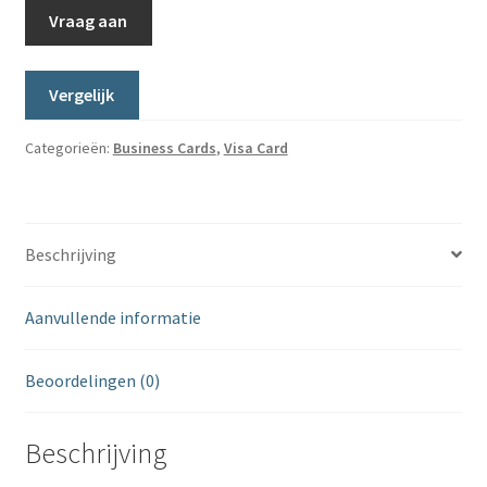
Verzekeringen gekoppeld aan uw creditcard
Vraag aan
Visa Card
Vergelijk
MasterCard
Categorieën:
Business Cards
,
Visa Card
American Express
Eerste jaar gratis
Beschrijving
Business Cards
Aanvullende informatie
Vergelijk
Beoordelingen (0)
Beschrijving